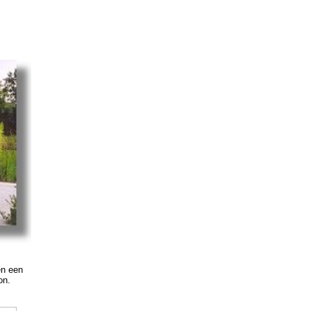
en een
on.